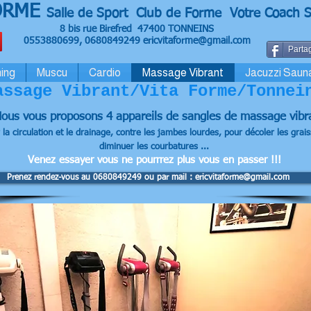
ORME
Salle de Sport Club de Forme Votre Coach S
8 bis rue Birefred 47400 TONNEINS
0553880699, 0680849249
ericvitaforme@gmail.com
Partag
ing
Muscu
Cardio
Massage Vibrant
Jacuzzi Saun
assage Vibrant/Vita Forme/Tonnei
ous vous proposons 4 appareils
de sangles de massage vibr
la circulation et le drainage, contre les jambes lourdes, pour décoler les graisse
diminuer les courbatures ...
Venez essayer vous ne pourrrez plus vous en passer !!!
Prenez rendez-vous au 0680849249 ou par mail : ericvitaforme@gmail.com