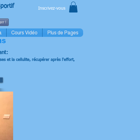
portif
Inscrivez-vous
er !
a
Cours Vidéo
Plus de Pages
ns
ant:
s et la cellulite, récupérer après l'effort,