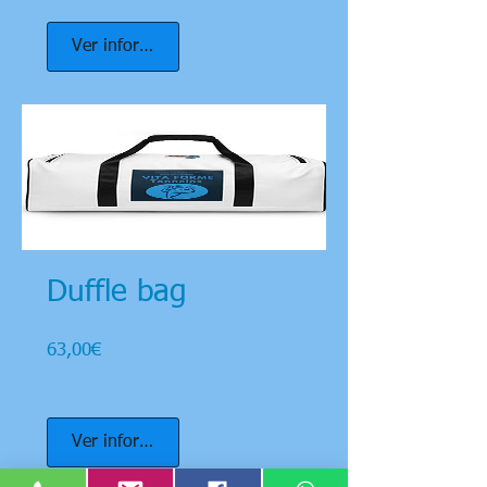
Ver informações
Duffle bag
Preço
63,00€
Ver informações