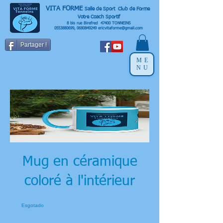
VITA FORME
Salle de Sport Club de Forme
Votre Coach Sportif
8 bis rue Birefred 47400 TONNEINS
0553880699
,
0680849249
ericvitaforme@gmail.com
Partager !
ME
NU
Mug en céramique
coloré à l'intérieur
Esgotado