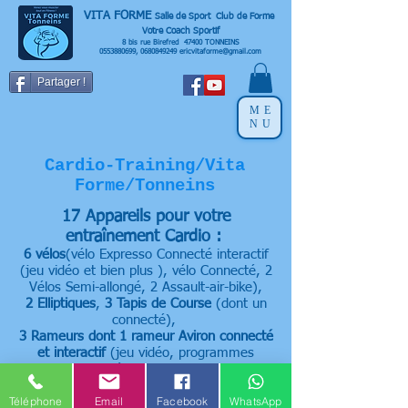
VITA FORME
Salle de Sport Club de Forme
Votre Coach Sportif
8 bis rue Birefred 47400 TONNEINS
0553880699
,
0680849249
ericvitaforme@gmail.com
Partager !
ME
NU
Cardio-Training/Vita
Forme/Tonneins
17 Appareils pour votre
entraînement Cardio :
6 vélos
(vélo Expresso Connecté interactif
(jeu vidéo et bien plus ), vélo Connecté,
2
Vélos Semi-allongé,
2 Assault-air-bike),
2
Elliptiques
,
3 Tapis de Course
(dont un
connecté),
3
Rameurs dont 1 rameur
Aviron connecté
et interactif
(jeu vidéo
, programmes
coachés
et bien plus),
Stepper
,
Ski Erg,
Stair-trainer
Téléphone
Email
Facebook
WhatsApp