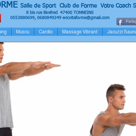
ORME
Salle de Sport Club de Forme Votre Coach S
8 bis rue Birefred 47400 TONNEINS
0553880699, 0680849249
ericvitaforme@gmail.com
Partag
ing
Muscu
Cardio
Massage Vibrant
Jacuzzi Saun