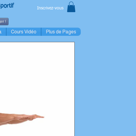
portif
Inscrivez-vous
er !
a
Cours Vidéo
Plus de Pages